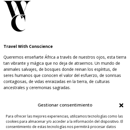
Travel With Conscience
Queremos enseñarte África a través de nuestros ojos, esta tierra
tan vibrante y mágica que no deja de atraernos. Un mundo de
animales salvajes, de bosques donde reinan los espíritus, de
seres humanos que conocen el valor del esfuerzo, de sonrisas
contagiosas, de vidas enraizadas en la tierra, de culturas
ancestrales y ceremonias sagradas.
Gestionar consentimiento
Mapa web
Legal
Sobre TWC
Aviso Legal
Para ofrecer las mejores experiencias, utilizamos tecnologías como las
cookies para almacenar y/o acceder a la información del dispositivo. El
Santo Tomé y Príncipe
Política de Cookies
consentimiento de estas tecnologías nos permitirá procesar datos
Rutas y experiencias
Política de Privacidad